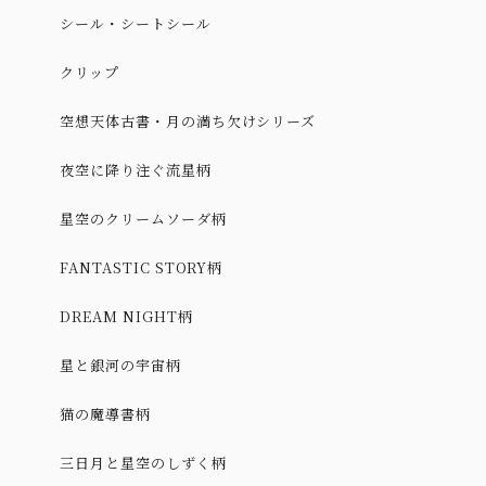
シール・シートシール
クリップ
空想天体古書・月の満ち欠けシリーズ
夜空に降り注ぐ流星柄
星空のクリームソーダ柄
FANTASTIC STORY柄
DREAM NIGHT柄
星と銀河の宇宙柄
猫の魔導書柄
三日月と星空のしずく柄