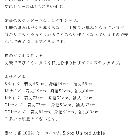
空色シリーズは4色ございます。
定番のスタンダードなロングＴシャツ。
生地の厚みは薄くも厚くもなく、丁度良い厚みとなっています。
またリブもくたっとよれることのない作りとなっていますので安
心して着て頂けるアイテムです。
襟のダブルステッチ
丈夫で伸びにくいタフな襟元を作り出すダブルステッチです。
＊サイズ＊
Sサイズ：着丈65cm、身幅49cm、袖丈59cm
Mサイズ：着丈69cm、身幅52cm、袖丈60cm
Lサイズ：着丈73cm、身幅55cm、袖丈61cm
XLサイズ：着丈77cm、身幅58cm、袖丈62cm
XXLサイズ：着丈81cm、身幅63cm、袖丈63cm
※多少の誤差はございます。
素材：綿 100％ セミコーマ糸 5.6oz United Athle