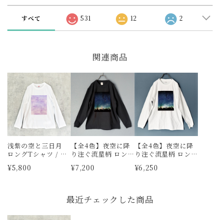
すべて
531
12
2
関連商品
浅紫の空と三日月
【全4色】夜空に降
【全4色】夜空に降
ロングTシャツ / ロ
り注ぐ流星柄 ロン
り注ぐ流星柄 ロン
ンT カットソー
グTシャツ
グTシャツ
¥5,800
¥7,200
¥6,250
（BLACK） / ロンT
（WHITE） / ロン
カットソー
T カットソー
最近チェックした商品