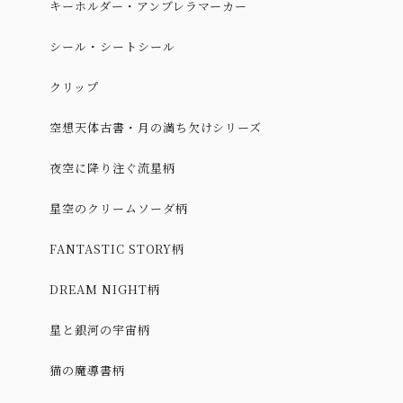
キーホルダー・アンブレラマーカー
シール・シートシール
クリップ
空想天体古書・月の満ち欠けシリーズ
夜空に降り注ぐ流星柄
星空のクリームソーダ柄
FANTASTIC STORY柄
DREAM NIGHT柄
星と銀河の宇宙柄
猫の魔導書柄