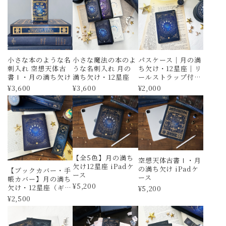
小さな本のような名
小さな魔法の本のよ
パスケース｜月の満
刺入れ 空想天体古
うな名刺入れ 月の
ち欠け・12星座｜リ
書Ⅰ・月の満ち欠け
満ち欠け・12星座
ールストラップ付き
｜定期入れ・IDカー
¥3,600
¥3,600
¥2,000
ドケース
【全5色】月の満ち
空想天体古書Ⅰ・月
欠け12星座 iPadケ
の満ち欠け iPadケ
【ブックカバー・手
ース
ース
帳カバー】月の満ち
¥5,200
欠け・12星座（ギャ
¥5,200
ラクシー） ブック
¥2,500
カバー・手帳カバー
A6サイズ