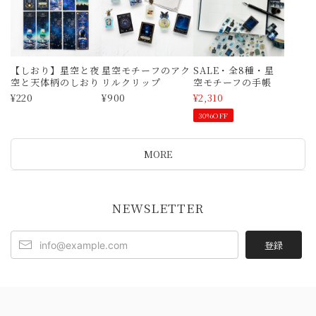
【しおり】星空と夜
星空モチーフのアク
SALE・全8種・星
空と天体柄のしおり
リルクリップ
空モチーフの手帳
¥220
¥900
¥2,310
30%OFF
MORE
NEWSLETTER
登録