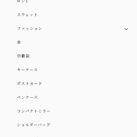
ロンT
スウェット
ファッション
スカート
傘
スカート（やや厚手ver.）
巾着袋
ワンピース
キーケース
ポストカード
ペンケース
コンパクトミラー
ショルダーバッグ