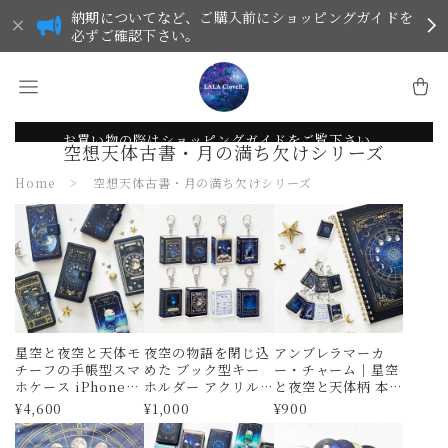
納期についてなど、ご購入前にショッピングガイドを
必ずご確認下さい。
お買い物の際はショッピングガイドをご覧下さい。
空想天体古書・月の満ち欠けシリーズ
Home
空想天体古書・月の満ち欠けシリーズ
星空と夜空と天体モ
夜空の物語を閉じ込
アンブレラマーカ
チーフの手帳型スマ
めた ブック型キー
ー・チャーム｜星空
ホケース iPhoneケ
ホルダー アクリル
と夜空と天体柄 本
ース 全機種対応
キーホルダー
型｜星｜ダイカット
¥4,600
¥1,000
¥900