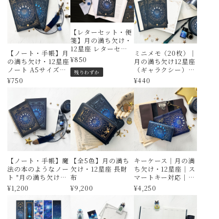
【レターセット・便
箋】月の満ち欠け・
12星座 レターセッ
【ノート・手帳】月
ミニメモ（20枚）｜
ト（ギャラクシー）
¥850
の満ち欠け・12星座
月の満ち欠け12星座
ノート A5サイズ｜
（ギャラクシー）｜
残りわずか
手帳・日記帳・スケ
紙もの・メッセージ
¥750
¥440
ジュール帳
カード・一筆箋｜星
空・夜空・月
【ノート・手帳】魔
【全5色】月の満ち
キーケース｜月の満
法の本のようなノー
欠け・12星座 長財
ち欠け・12星座｜ス
ト "月の満ち欠け・
布
マートキー対応｜星
12星座" リング綴じ
空・夜空
¥1,200
¥9,200
¥4,250
ノート A5・B6サイ
ズ｜手帳・日記帳・
スケジュール帳