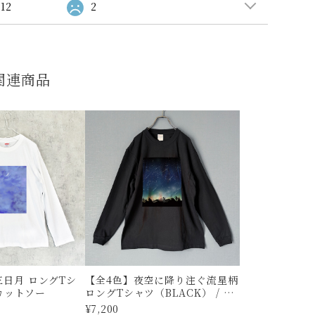
12
2
関連商品
日月 ロングTシ
【全4色】夜空に降り注ぐ流星柄
 カットソー
ロングTシャツ（BLACK） / ロ
ンT カットソー
¥7,200