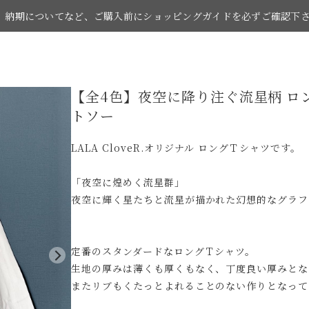
納期についてなど、ご購入前にショッピングガイドを必ずご確認下
【全4色】夜空に降り注ぐ流星柄 ロング
お買い物の際はショッピングガイドをご覧下さい。
トソー
LALA CloveR.オリジナル ロングＴシャツです。
「夜空に煌めく流星群」
夜空に輝く星たちと流星が描かれた幻想的なグラフ
定番のスタンダードなロングＴシャツ。
生地の厚みは薄くも厚くもなく、丁度良い厚みとな
またリブもくたっとよれることのない作りとなって