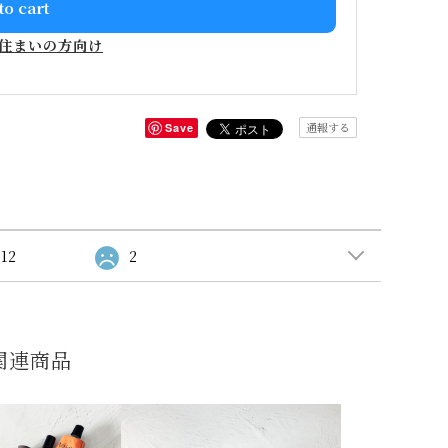
to cart
住まいの方向け
通報する
Save
12
2
関連商品