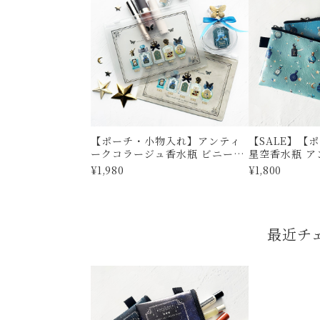
【ポーチ・小物入れ】アンティ
【SALE】【
ークコラージュ香水瓶 ビニール
星空香水瓶 
ポーチ
フラットポーチ
¥1,980
¥1,800
ケース
最近チ