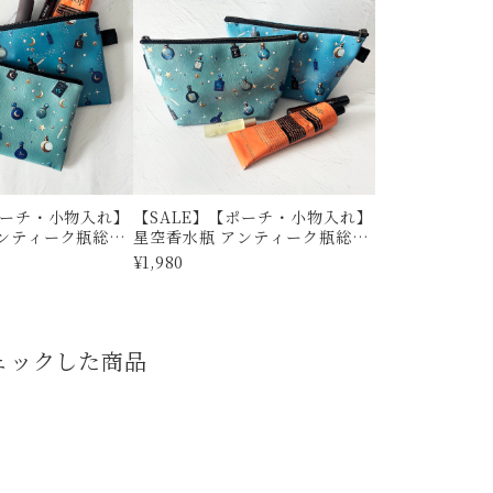
ポーチ・小物入れ】
【SALE】【ポーチ・小物入れ】
アンティーク瓶総柄
星空香水瓶 アンティーク瓶総柄
 | 平ポーチ ペン
三角ポーチ | 小物入れ ペンケー
¥1,980
ス
ェックした商品