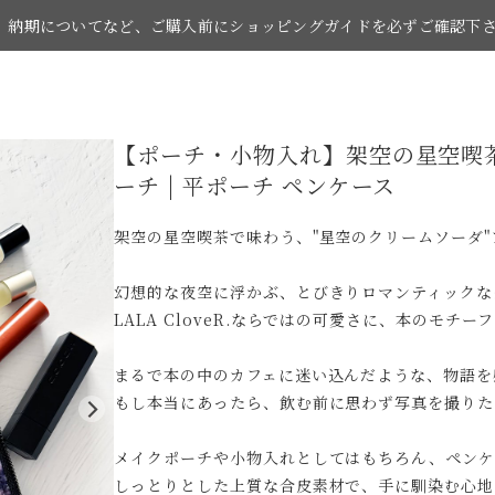
納期についてなど、ご購入前にショッピングガイドを必ずご確認下
【ポーチ・小物入れ】架空の星空喫茶
お買い物の際はショッピングガイドをご覧下さい。
ーチ | 平ポーチ ペンケース
架空の星空喫茶で味わう、"星空のクリームソーダ"
幻想的な夜空に浮かぶ、とびきりロマンティックな
LALA CloveR.ならではの可愛さに、本のモ
まるで本の中のカフェに迷い込んだような、物語を
もし本当にあったら、飲む前に思わず写真を撮りた
メイクポーチや小物入れとしてはもちろん、ペンケ
しっとりとした上質な合皮素材で、手に馴染む心地