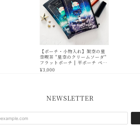
【ポーチ・小物入れ】架空の星
空喫茶 "星空のクリームソーダ"
フラットポーチ | 平ポーチ ペン
ケース
¥3,000
NEWSLETTER