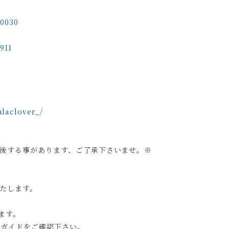
70030
911
laclover_/
後する事があります、ご了承下さいませ。※
たします。
ます。
グガイドをご確認下さい。