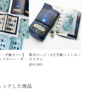
ー・手帳カバー】
案内ページ・6穴手帳バインダー
ブックカバー・手帳
カスタム
ズ
¥99,999
ェックした商品