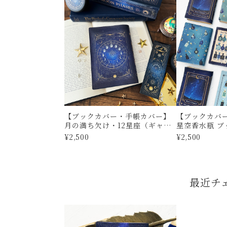
【ブックカバー・手帳カバー】
【ブックカバ
月の満ち欠け・12星座（ギャラ
星空香水瓶 
クシー） ブックカバー・手帳カ
カバーA6サイ
¥2,500
¥2,500
バーA6サイズ
最近チ