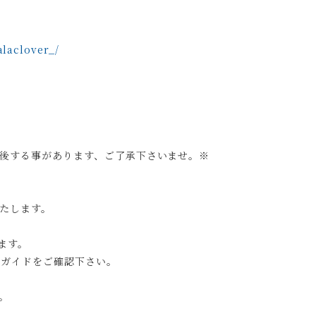
laclover_/
後する事があります、ご了承下さいませ。※
たします。
ます。
グガイドをご確認下さい。
。