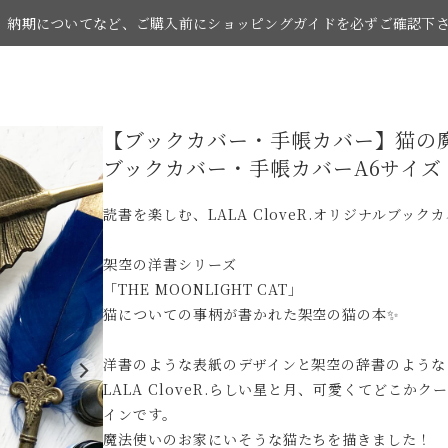
納期についてなど、ご購入前にショッピングガイドを必ずご確認下
【ブックカバー・手帳カバー】猫の魔導書
お買い物の際はショッピングガイドをご覧下さい。
ブックカバー・手帳カバーA6サイ
読書を楽しむ、LALA CloveR.オリジナルブック
架空の洋書シリーズ
「THE MOONLIGHT CAT」
猫についての事柄が書かれた架空の猫の本✨
洋書のような表紙のデザインと架空の辞書のような
LALA CloveR.らしい星と月、可愛くてどこ
インです。
魔法使いのお家にいそうな猫たちを描きました！