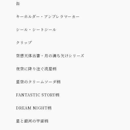
缶
キーホルダー・アンブレラマーカー
シール・シートシール
クリップ
空想天体古書・月の満ち欠けシリーズ
夜空に降り注ぐ流星柄
星空のクリームソーダ柄
FANTASTIC STORY柄
DREAM NIGHT柄
星と銀河の宇宙柄