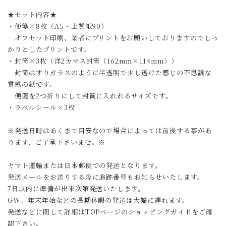
★セット内容★
・便箋×8枚（A5・上質紙90）
オフセット印刷、業者にプリントをお願いしておりますのでしっ
かりとしたプリントです。
・封筒×3枚（洋2カマス封筒（162mm×114mm））
封筒はすりガラスのように半透明で少し透けた感じの不思議な
質感の紙です。
便箋を2つ折りにして封筒に入れれるサイズです。
・ラベルシール×3枚
※発送日時はあくまで目安なので場合によっては前後する事があ
ります、ご了承下さいませ。※
ヤマト運輸または日本郵便での発送となります。
発送メールをお送りする際に追跡番号もお知らせいたします。
7日以内に準備が出来次第発送いたします。
GW、年末年始などの長期休暇の発送は大幅に遅れます。
発送などに関して詳細はTOPページのショッピングガイドをご確
認下さい。