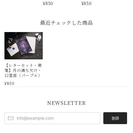
しずく レターセッ
ラージュ香水瓶 レ
¥850
¥850
ト
ターセット
最近チェックした商品
【レターセット・便
箋】月の満ち欠け・
12星座（パープル）
¥850
NEWSLETTER
登録