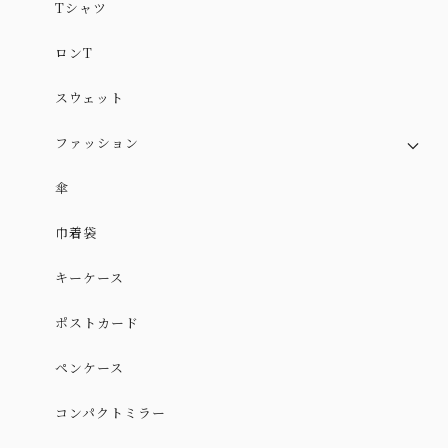
Tシャツ
ロンT
スウェット
ファッション
スカート
傘
スカート（やや厚手ver.）
巾着袋
ワンピース
キーケース
ポストカード
ペンケース
コンパクトミラー