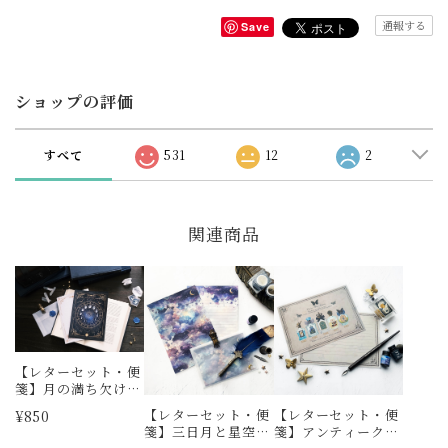
通報する
Save
ショップの評価
すべて
531
12
2
関連商品
【レターセット・便
箋】月の満ち欠け・
12星座 レターセッ
【レターセット・便
【レターセット・便
¥850
ト（ギャラクシー）
箋】三日月と星空の
箋】アンティークコ