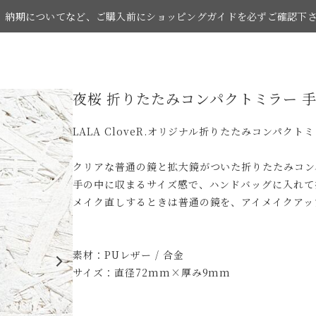
納期についてなど、ご購入前にショッピングガイドを必ずご確認下
夜桜 折りたたみコンパクトミラー 
お買い物の際はショッピングガイドをご覧下さい。
LALA CloveR.オリジナル折りたたみコンパクト
クリアな普通の鏡と拡大鏡がついた折りたたみコ
手の中に収まるサイズ感で、ハンドバッグに入れ
メイク直しするときは普通の鏡を、アイメイクア
素材：PUレザー / 合金
サイズ：直径72mm×厚み9mm