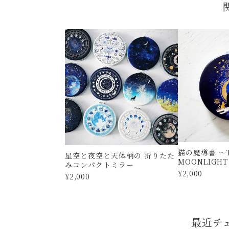
猫の魔導書 〜
星空と夜空と天体柄の 折りたた
MOONLIGH
みコンパクトミラー
みコンパクトミ
¥2,000
¥2,000
最近チ