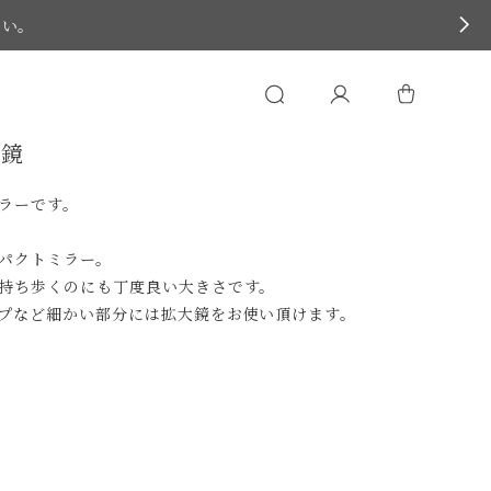
さい。
手鏡
ミラーです。
ンパクトミラー。
て持ち歩くのにも丁度良い大きさです。
ップなど細かい部分には拡大鏡をお使い頂けます。