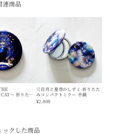
関連商品
THE
三日月と星空のしずく 折りたた
T CAT〜 折りたた
みコンパクトミラー 手鏡
ラー 手鏡
¥2,000
ェックした商品