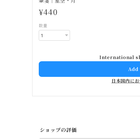
筆箋｜星空・月
¥440
数量
International s
Add 
日本国内にお
ショップの評価