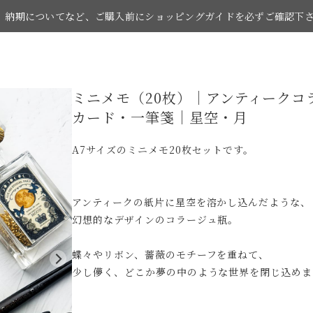
納期についてなど、ご購入前にショッピングガイドを必ずご確認下
ミニメモ（20枚）｜アンティークコ
お買い物の際はショッピングガイドをご覧下さい。
カード・一筆箋｜星空・月
A7サイズのミニメモ20枚セットです。
アンティークの紙片に星空を溶かし込んだような、
幻想的なデザインのコラージュ瓶。
蝶々やリボン、薔薇のモチーフを重ねて、
少し儚く、どこか夢の中のような世界を閉じ込めま