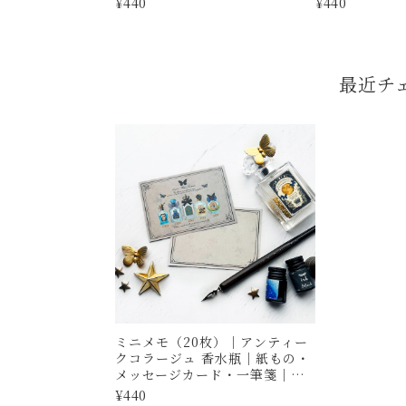
¥440
¥440
箋｜星空・夜空・月
最近チ
ミニメモ（20枚）｜アンティー
クコラージュ 香水瓶｜紙もの・
メッセージカード・一筆箋｜星
空・月
¥440