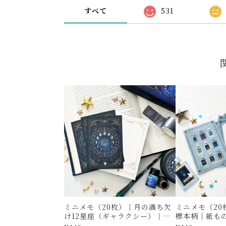
すべて
531
ミニメモ（20枚）｜月の満ち欠
ミニメモ（20
け12星座（ギャラクシー）｜紙
標本柄｜紙も
もの・メッセージカード・一筆
ード・一筆箋