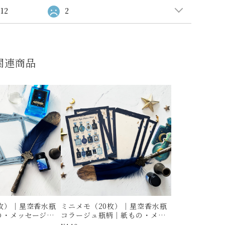
12
2
関連商品
枚）｜星空香水瓶
ミニメモ（20枚）｜星空香水瓶
の・メッセージカ
コラージュ瓶柄｜紙もの・メッ
｜星空・月
セージカード・一筆箋｜星空・