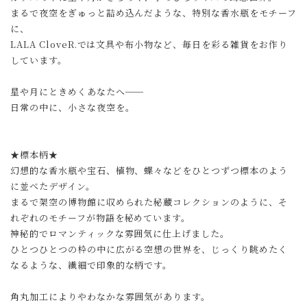
まるで夜空をぎゅっと詰め込んだような、特別な香水瓶をモチーフ
に、
LALA CloveR.では文具や布小物など、毎日を彩る雑貨をお作り
しています。
星や月にときめくあなたへ──
日常の中に、小さな夜空を。
★標本柄★
幻想的な香水瓶や宝石、植物、蝶々などをひとつずつ標本のよう
に並べたデザイン。
まるで架空の博物館に収められた秘蔵コレクションのように、そ
れぞれのモチーフが物語を秘めています。
神秘的でロマンティックな雰囲気に仕上げました。
ひとつひとつの枠の中に広がる空想の世界を、じっくり眺めたく
なるような、繊細で印象的な柄です。
角丸加工によりやわなかな雰囲気があります。