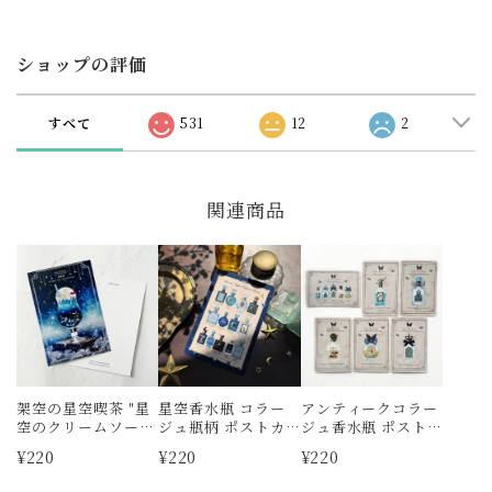
ショップの評価
すべて
531
12
2
関連商品
架空の星空喫茶 "星
星空香水瓶 コラー
アンティークコラー
空のクリームソー
ジュ瓶柄 ポストカ
ジュ香水瓶 ポスト
ダ" ポストカード
ード
カード
¥220
¥220
¥220