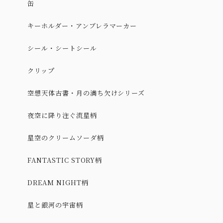
缶
キーホルダー・アンブレラマーカー
シール・シートシール
クリップ
空想天体古書・月の満ち欠けシリーズ
夜空に降り注ぐ流星柄
星空のクリームソーダ柄
FANTASTIC STORY柄
DREAM NIGHT柄
星と銀河の宇宙柄