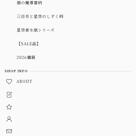
猫の魔導書柄
三日月と星空のしずく柄
星空香水瓶シリーズ
【SALE品】
2026個展
SHOP INFO
ABOUT