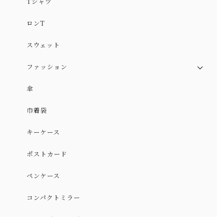
Tシャツ
ロンT
スウェット
ファッション
スカート
傘
スカート（やや厚手ver.）
巾着袋
ワンピース
キーケース
ポストカード
ペンケース
コンパクトミラー