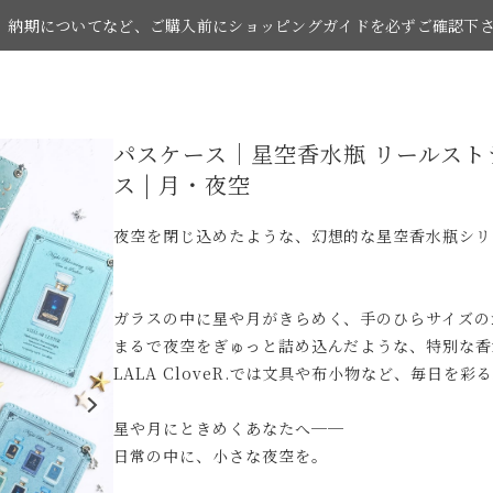
納期についてなど、ご購入前にショッピングガイドを必ずご確認下
パスケース｜星空香水瓶 リールストラ
お買い物の際はショッピングガイドをご覧下さい。
ス | 月・夜空
夜空を閉じ込めたような、幻想的な星空香水瓶シリ
ガラスの中に星や月がきらめく、手のひらサイズの
まるで夜空をぎゅっと詰め込んだような、特別な香
LALA CloveR.では文具や布小物など、毎日を
星や月にときめくあなたへ──
日常の中に、小さな夜空を。