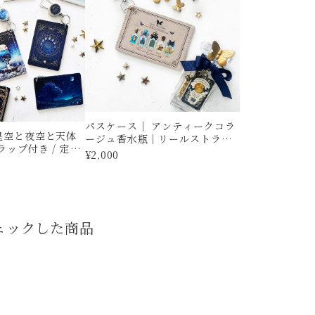
パスケース｜ アンティークコラ
星空と夜空と天体
ージュ香水瓶｜リールストラッ
ラップ付き / 定期
プ付き｜定期入れ・IDカードケ
¥2,000
ドケース
ース｜星空・夜空
ェックした商品