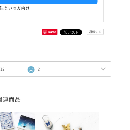
住まいの方向け
通報する
Save
12
2
関連商品