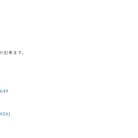
が出来ます。
7649
69591