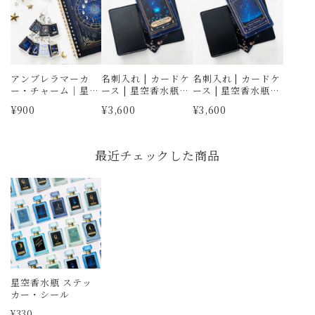
アンブレラマーカ
名刺入れ | カードケ
名刺入れ | カードケ
ー・チャーム｜星空
ース | 星空香水瓶・
ース | 星空香水瓶・
と夜空と天体柄 本
青い花とダイヤと
オーロラ
¥900
¥3,600
¥3,600
型｜星｜ダイカット
蝶々
最近チェックした商品
星空香水瓶 ステッ
カー・シール
¥330