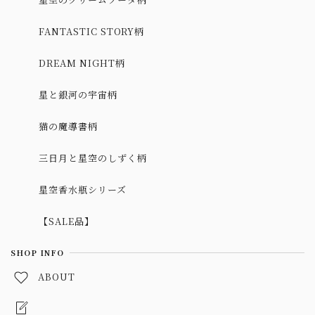
FANTASTIC STORY柄
DREAM NIGHT柄
星と銀河の宇宙柄
猫の魔導書柄
三日月と星空のしずく柄
星空香水瓶シリーズ
【SALE品】
SHOP INFO
ABOUT