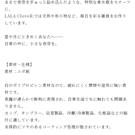
まるで夜空をぎゅっと詰め込んだような、特別な香水瓶をモチーフ
に、
LALA CloveR.では文具や布小物など、毎日を彩る雑貨をお作り
しています。
星や月にときめくあなたへ──
日常の中に、小さな夜空を。
【素材・仕様】
素材：ユポ紙
白のポリプロピレン素材なので、破れにくく摩擦や湿気に強い素
材です。
表面が滑らかで鮮明に表現され、日常生活で水に触れても問題あ
りません。
カップ、タンブラー、浴室製品、冷蔵/冷凍製品、化粧品などの貼
付に適しています。
全体的にツヤのあるコーティング処理が施されています。