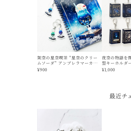
架空の星空喫茶 "星空のクリー
夜空の物語を
ムソーダ" アンブレラマーカ
型キーホルダー アクリルキ
ー・チャーム
ルダー
¥900
¥1,000
最近チ