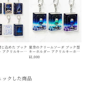
閉じ込めた ブック
星空のクリームソーダ ブック型
ーホ
キーホルダー アクリルキーホル
ダー
¥1,000
ェックした商品