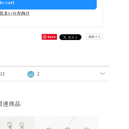
to cart
住まいの方向け
通報する
Save
12
2
関連商品