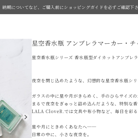
納期についてなど、ご購入前にショッピングガイドを必ずご確認下
星空香水瓶 アンブレラマーカー・
お買い物の際はショッピングガイドをご覧下さい。
星空香水瓶シリーズ 香水瓶型ダイカットアンブレ
夜空を閉じ込めたような、幻想的な星空香水瓶シリ
ガラスの中に星や月がきらめく、手のひらサイズの
まるで夜空をぎゅっと詰め込んだような、特別な香
LALA CloveR.では文具や布小物など、毎日を
星や月にときめくあなたへ──
日常の中に、小さな夜空を。