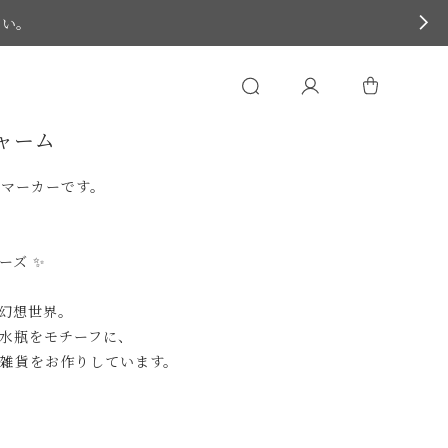
さい。
チャーム
ラマーカーです。
ーズ ✨
幻想世界。
水瓶をモチーフに、
彩る雑貨をお作りしています。