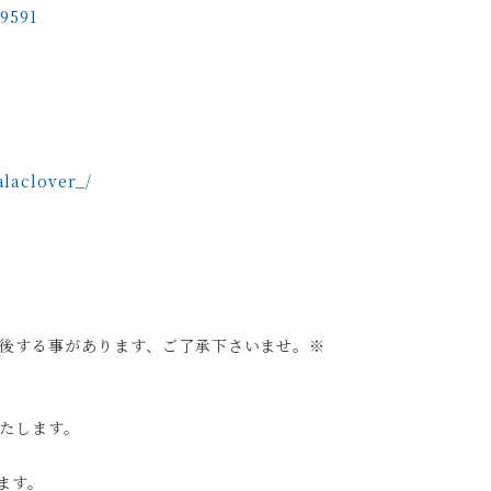
69591
laclover_/
後する事があります、ご了承下さいませ。※
たします。
ます。