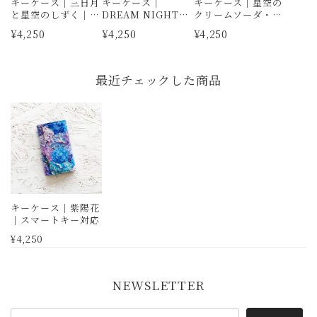
キーケース｜三日月
キーケース｜
キーケース｜星空の
と星空のしずく｜ス
DREAM NIGHT柄
クリームソーダ・メ
マートキー対応
｜スマートキー対応
ロンソーダ｜スマー
¥4,250
¥4,250
¥4,250
｜星空・夜空
トキー対応｜夜空・
月
最近チェックした商品
キーケース｜紫陽花
｜スマートキー対応
¥4,250
NEWSLETTER