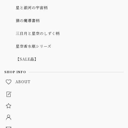
星と銀河の宇宙柄
猫の魔導書柄
三日月と星空のしずく柄
星空香水瓶シリーズ
【SALE品】
SHOP INFO
ABOUT